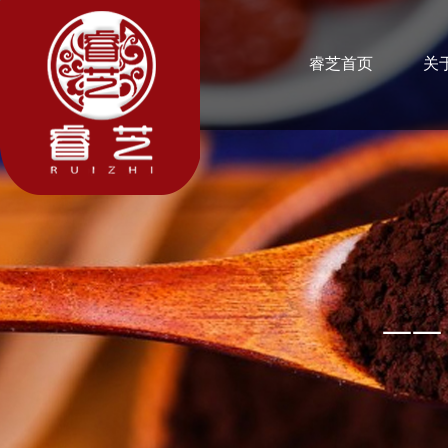
睿芝首页
关
—— 