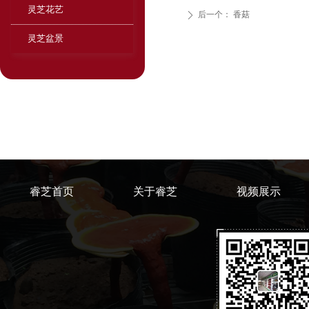
灵芝花艺
后一个：
香菇
ꄲ
灵芝盆景
睿芝首页
关于睿芝
视频展示