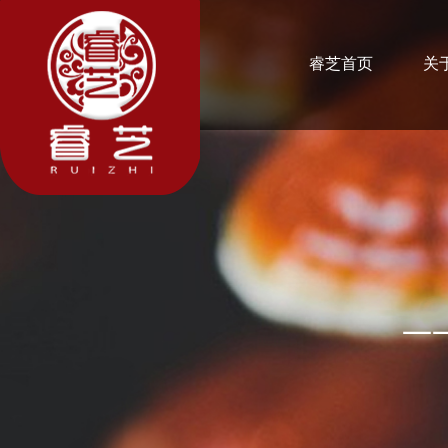
睿芝首页
关
——