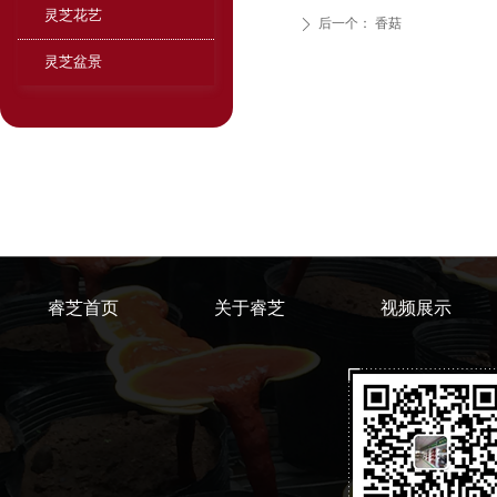
灵芝花艺
后一个：
香菇
ꄲ
灵芝盆景
睿芝首页
关于睿芝
视频展示