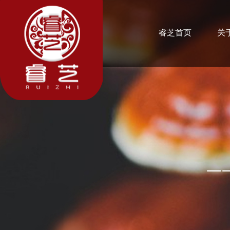
睿芝首页
关
——